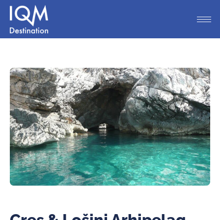
Cres & Lošinj Arhipelag