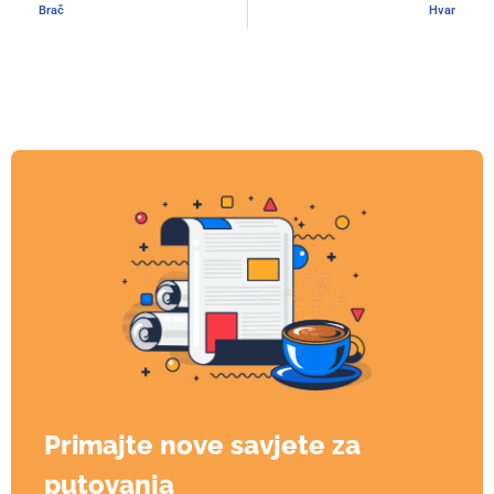
Brač
Hvar
Primajte nove savjete za
putovanja