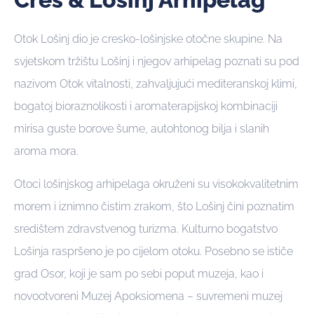
Otok Lošinj dio je cresko-lošinjske otočne skupine. Na
svjetskom tržištu Lošinj i njegov arhipelag poznati su pod
nazivom Otok vitalnosti, zahvaljujući mediteranskoj klimi,
bogatoj bioraznolikosti i aromaterapijskoj kombinaciji
mirisa guste borove šume, autohtonog bilja i slanih
aroma mora.
Otoci lošinjskog arhipelaga okruženi su visokokvalitetnim
morem i iznimno čistim zrakom, što Lošinj čini poznatim
središtem zdravstvenog turizma. Kulturno bogatstvo
Lošinja raspršeno je po cijelom otoku. Posebno se ističe
grad Osor, koji je sam po sebi poput muzeja, kao i
novootvoreni Muzej Apoksiomena – suvremeni muzej