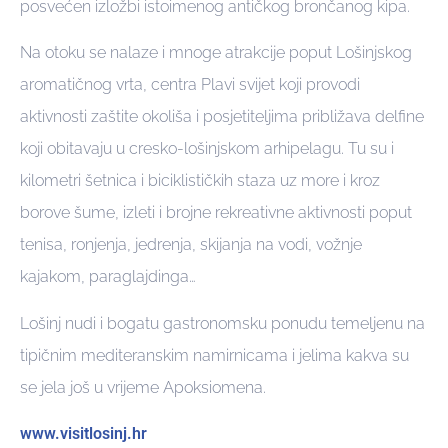
posvećen izložbi istoimenog antičkog brončanog kipa.
Na otoku se nalaze i mnoge atrakcije poput Lošinjskog
aromatičnog vrta, centra Plavi svijet koji provodi
aktivnosti zaštite okoliša i posjetiteljima približava delfine
koji obitavaju u cresko-lošinjskom arhipelagu. Tu su i
kilometri šetnica i biciklističkih staza uz more i kroz
borove šume, izleti i brojne rekreativne aktivnosti poput
tenisa, ronjenja, jedrenja, skijanja na vodi, vožnje
kajakom, paraglajdinga…
Lošinj nudi i bogatu gastronomsku ponudu temeljenu na
tipičnim mediteranskim namirnicama i jelima kakva su
se jela još u vrijeme Apoksiomena.
www.visitlosinj.hr